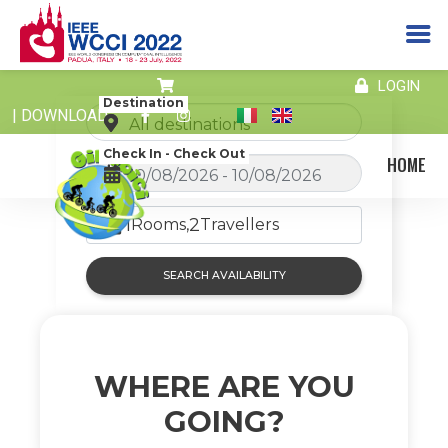
LOGIN
Skip
Destination
to
| DOWNLOAD
content
Check In - Check Out
HOME
1
2
Rooms,
Travellers
SEARCH AVAILABILITY
WHERE ARE YOU
GOING?